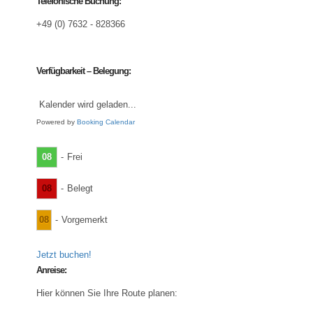
Telefonische Buchung:
+49 (0) 7632 - 828366
Verfügbarkeit – Belegung:
Kalender wird geladen...
Powered by
Booking Calendar
08
-
Frei
08
-
Belegt
08
-
Vorgemerkt
Jetzt buchen!
Anreise:
Hier können Sie Ihre Route planen: