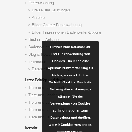
Ferienwohnung
Preise und Leistungen
Anreise
Bilder Galerie Ferienwohnung
Bilder Impressionen Badenweiler-Lipburg
Buchen – Anfrage
Hinweis zum Datenschutz
Badenweiler und Region
und zur Verwendung von
Blog & News
Cookies. Um Ihnen eine
Impressum
optimale Nutzererfahrung zu
Datenschutzerklärung
bieten, verwendet diese
Letzte Beiträge und News:
Website Cookies. Durch die
Tiere und Landschaft
Nutzung dieser Homepage
Tiere und Landschaft
stimmen Sie der
Tiere und Landschaft
Verwendung von Cookies
Tiere und Landschaft
zu. Informationen zum
Tiere und Landschaft
Datenschutz und darüber,
wie wir Cookies verwenden,
Kontakt:
erhalten Sie hier: