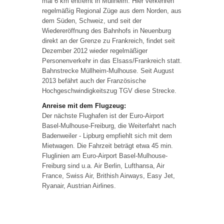
mal 6 km entfernt in Müllheim. Hier verkehren
regelmäßig Regional Züge aus dem Norden, aus
dem Süden, Schweiz, und seit der
Wiedereröffnung des Bahnhofs in Neuenburg
direkt an der Grenze zu Frankreich, findet seit
Dezember 2012 wieder regelmäßiger
Personenverkehr in das Elsass/Frankreich statt.
Bahnstrecke Müllheim-Mulhouse. Seit August
2013 befährt auch der Französische
Hochgeschwindigkeitszug TGV diese Strecke.
Anreise mit dem Flugzeug:
Der nächste Flughafen ist der Euro-Airport
Basel-Mulhouse-Freiburg, die Weiterfahrt nach
Badenweiler - Lipburg empfiehlt sich mit dem
Mietwagen. Die Fahrzeit beträgt etwa 45 min.
Fluglinien am Euro-Airport Basel-Mulhouse-
Freiburg sind u.a. Air Berlin, Lufthansa, Air
France, Swiss Air, Brithish Airways, Easy Jet,
Ryanair, Austrian Airlines.