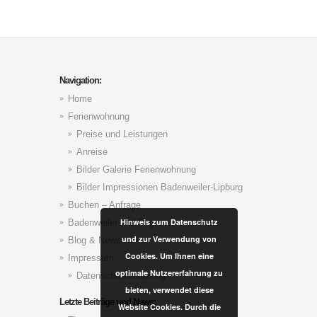
Navigation:
Home
Ferienwohnung
Preise und Leistungen
Anreise
Bilder Galerie Ferienwohnung
Bilder Impressionen Badenweiler-Lipburg
Buchen – Anfrage
Hinweis zum Datenschutz
Badenweiler und Region
und zur Verwendung von
Blog & News
Cookies. Um Ihnen eine
Impressum
optimale Nutzererfahrung zu
Datenschutzerklärung
bieten, verwendet diese
Letzte Beiträge und News:
Website Cookies. Durch die