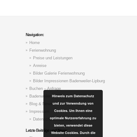
Navigation:
Home
Ferienwohnung
Preise und Leistungen
Anreise
Bilder Galerie Ferienwohnung
Bilder Impressionen Badenweiler-Lipburg
Buchen – Anfrage
Hinweis zum Datenschutz
Badenweiler und Region
und zur Verwendung von
Blog & News
Cookies. Um Ihnen eine
Impressum
optimale Nutzererfahrung zu
Datenschutzerklärung
bieten, verwendet diese
Letzte Beiträge und News:
Website Cookies. Durch die